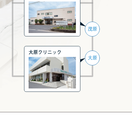
茂原
大原クリニック
大原