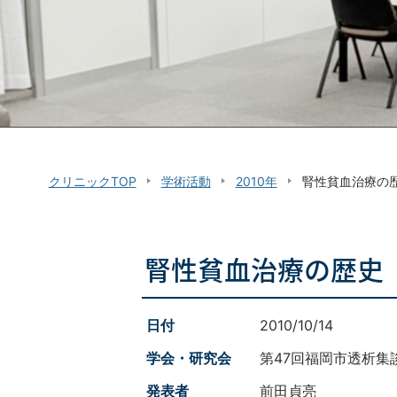
クリニックTOP
学術活動
2010年
腎性貧血治療の
腎性貧血治療の歴史
日付
2010/10/14
学会・研究会
第47回福岡市透析集
発表者
前田貞亮