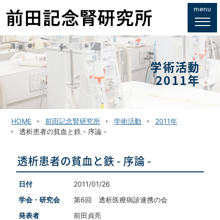
このページの本文へ移動
menu
学術活動
2011年
HOME
前田記念腎研究所
学術活動
2011年
透析患者の貧血と鉄 - 序論 -
透析患者の貧血と鉄 - 序論 -
日付
2011/01/26
学会・研究会
第6回 透析医療病診連携の会
発表者
前田貞亮